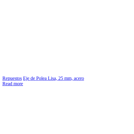
Repuestos
Eje de Polea Lisa, 25 mm, acero
Read more