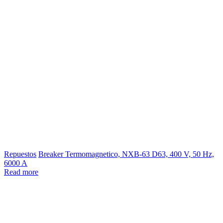
Repuestos
Breaker Termomagnetico, NXB-63 D63, 400 V, 50 Hz,
6000 A
Read more