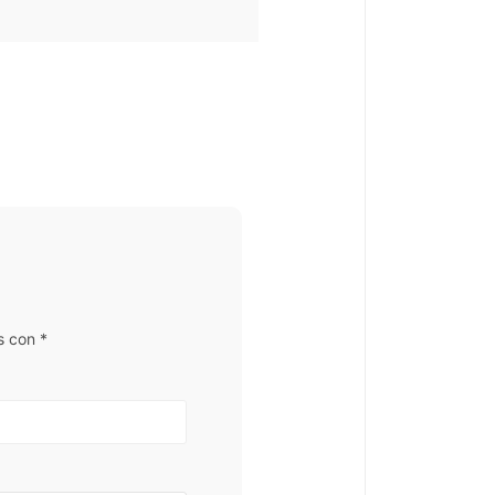
s con
*