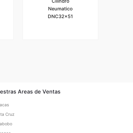
Cilindro
Neumatico
DNC32x51
estras Areas de Ventas
acas
ta Cruz
rabobo