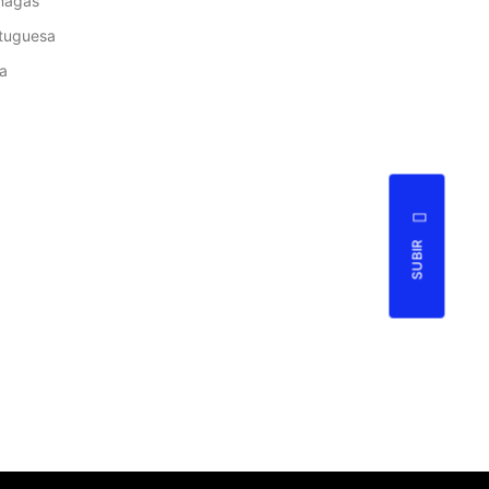
nagas
tuguesa
ia
SUBIR