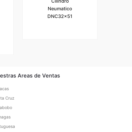
Cilindro
Neumatico
DNC32x51
estras Areas de Ventas
acas
ta Cruz
rabobo
nagas
tuguesa