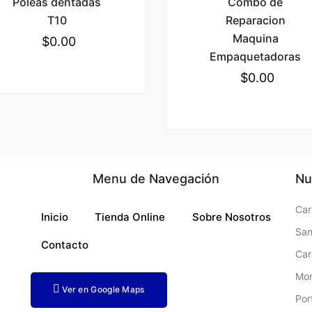
Poleas dentadas
Combo de
T10
Reparacion
Maquina
$
0.00
Empaquetadoras
$
0.00
Menu de Navegación
Nu
Car
Inicio
Tienda Online
Sobre Nosotros
San
Contacto
Ca
Mo
Ver en Google Maps
Por