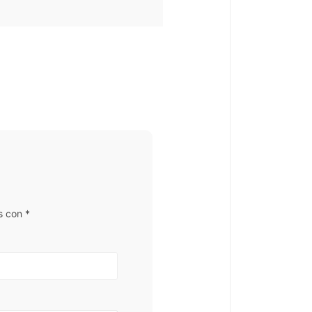
s con
*