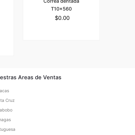
Correa dentada
T10x560
$
0.00
estras Areas de Ventas
acas
ta Cruz
rabobo
nagas
tuguesa