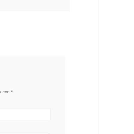
s con
*