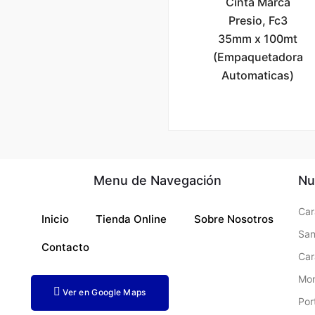
Cinta Marca
Presio, Fc3
35mm x 100mt
(Empaquetadora
Automaticas)
Menu de Navegación
Nu
Car
Inicio
Tienda Online
Sobre Nosotros
San
Contacto
Ca
Mo
Ver en Google Maps
Por